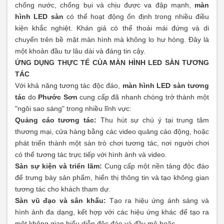
chống nước, chống bụi và chịu được va đập mạnh,
màn
hình LED sàn
có thể hoạt động ổn định trong nhiều điều
kiện khắc nghiệt. Khán giả có thể thoải mái đứng và di
chuyển trên bề mặt màn hình mà không lo hư hỏng. Đây là
một khoản đầu tư lâu dài và đáng tin cậy.
ỨNG DỤNG THỰC TẾ CỦA MÀN HÌNH LED SÀN TƯƠNG
TÁC
Với khả năng tương tác độc đáo,
màn hình LED sàn tương
tác
do
Phước Sơn
cung cấp đã nhanh chóng trở thành một
"ngôi sao sáng" trong nhiều lĩnh vực:
Quảng cáo tương tác:
Thu hút sự chú ý tại trung tâm
thương mại, cửa hàng bằng các video quảng cáo động, hoặc
phát triển thành một sàn trò chơi tương tác, nơi người chơi
có thể tương tác trực tiếp với hình ảnh và video.
Sàn sự kiện và triển lãm:
Cung cấp một nền tảng độc đáo
để trưng bày sản phẩm, hiển thị thông tin và tạo không gian
tương tác cho khách tham dự.
Sàn vũ đạo và sân khấu:
Tạo ra hiệu ứng ánh sáng và
hình ảnh đa dạng, kết hợp với các hiệu ứng khác để tạo ra
một không gian biểu diễn độc đáo và đầy mê hoặc.