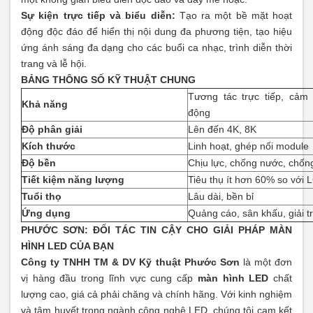
Sự kiện trực tiếp và biểu diễn:
Tạo ra một bề mặt hoạt
động độc đáo để hiển thị nội dung đa phương tiện, tạo hiệu
ứng ánh sáng đa dạng cho các buổi ca nhạc, trình diễn thời
trang và lễ hội.
BẢNG THÔNG SỐ KỸ THUẬT CHUNG
Tương tác trực tiếp, cảm
Khả năng
động
Độ phân giải
Lên đến 4K, 8K
Kích thước
Linh hoạt, ghép nối module
Độ bền
Chịu lực, chống nước, chốn
Tiết kiệm năng lượng
Tiêu thụ ít hơn 60% so với
Tuổi thọ
Lâu dài, bền bỉ
Ứng dụng
Quảng cáo, sân khấu, giải trí
PHƯỚC SƠN: ĐỐI TÁC TIN CẬY CHO GIẢI PHÁP MÀN
HÌNH LED CỦA BẠN
Công ty TNHH TM & DV Kỹ thuật Phước Sơn
là một đơn
vị hàng đầu trong lĩnh vực cung cấp
màn hình LED
chất
lượng cao, giá cả phải chăng và chính hãng. Với kinh nghiệm
và tâm huyết trong ngành công nghệ LED, chúng tôi cam kết