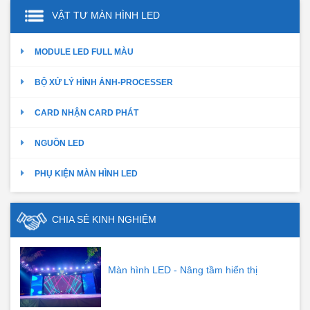
VẬT TƯ MÀN HÌNH LED
MODULE LED FULL MÀU
BỘ XỬ LÝ HÌNH ẢNH-PROCESSER
CARD NHẬN CARD PHÁT
NGUỒN LED
PHỤ KIỆN MÀN HÌNH LED
CHIA SẺ KINH NGHIỆM
Màn hình LED - Nâng tầm hiển thị