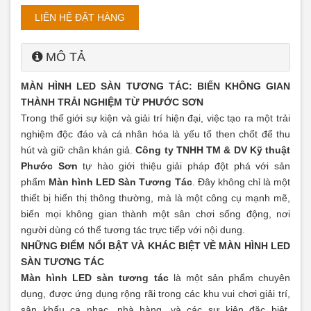
LIÊN HỆ ĐẶT HÀNG
MÔ TẢ
MÀN HÌNH LED SÀN TƯƠNG TÁC: BIẾN KHÔNG GIAN
THÀNH TRẢI NGHIỆM TỪ PHƯỚC SƠN
Trong thế giới sự kiện và giải trí hiện đại, việc tạo ra một trải
nghiệm độc đáo và cá nhân hóa là yếu tố then chốt để thu
hút và giữ chân khán giả.
Công ty TNHH TM & DV Kỹ thuật
Phước Sơn
tự hào giới thiệu giải pháp đột phá với sản
phẩm
Màn hình LED Sàn Tương Tác
. Đây không chỉ là một
thiết bị hiển thị thông thường, mà là một công cụ mạnh mẽ,
biến mọi không gian thành một sân chơi sống động, nơi
người dùng có thể tương tác trực tiếp với nội dung.
NHỮNG ĐIỂM NỔI BẬT VÀ KHÁC BIỆT VỀ MÀN HÌNH LED
SÀN TƯƠNG TÁC
Màn hình LED sàn tương tác
là một sản phẩm chuyên
dụng, được ứng dụng rộng rãi trong các khu vui chơi giải trí,
sân khấu ca nhạc, nhà hàng, và các sự kiện đặc biệt.