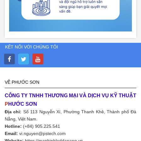
KẾT NỐI VỚI CHÚNG TÔI
VỀ PHƯỚC SƠN
CÔNG TY TNHH THƯƠNG MẠI VÀ DỊCH VỤ KỸ THUẬT
P
HƯỚC SƠN
Địa chỉ:
Số 113 Nguyễn Xí, Phường Thanh Khê, Thành phố Đà
Nẵng, Việt Nam.
Hotline:
(+84) 905.225.541
Email:
vi.nguyen@pstech.com
Website:
https://manhinhleddanang.vn