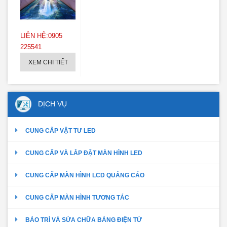
LIÊN HỆ:0905
225541
XEM CHI TIẾT
DỊCH VỤ
CUNG CẤP VẬT TƯ LED
CUNG CẤP VÀ LẮP ĐẶT MÀN HÌNH LED
CUNG CẤP MÀN HÌNH LCD QUẢNG CÁO
CUNG CẤP MÀN HÌNH TƯƠNG TÁC
BẢO TRÌ VÀ SỬA CHỮA BẢNG ĐIỆN TỬ