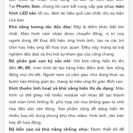
Tại
Phước Sơn
, chúng tôi cam kết cung cấp giải pháp
màn
hình LED sàn
tối ưu, đem lại hiệu quả cao nhất cho sự kiện
của bạn.
Khả năng tương tác độc đáo:
Đây là điểm khác biệt lớn
nhất. Màn hình cảm nhận được chuyển động, vị trí của
người dùng để thay đổi hiệu ứng hình ảnh, tạo ra các trò
chơi hay hiệu ứng đồ họa trực quan. Điều này mang lại trải
nghiệm độc đáo và thu hút sự tham gia của công chúng.
Độ phân giải cực kỳ sắc nét:
Với khả năng hiển thị lên
đến
4K, 8K
, màn hình tái tạo hàng triệu điểm ảnh, làm sống
động mọi chi tiết. Người xem có cảm giác như đang thực sự
bước vào không gian ảo, mang lại hiệu ứng thị giác đỉnh cao.
Kích thước linh hoạt và khả năng hiển thị đa dạng:
Màn
hình có thể ghép nối nhiều module với nhau để tạo thành
một màn hình khổng lồ, phù hợp với mọi không gian từ nhỏ
hẹp đến sân vận động. Sản phẩm cũng dễ dàng hiển thị
nhiều loại nội dung phong phú như video, hình ảnh, văn bản
hay đồ họa động.
Độ bền cao và khả năng chống chịu:
Được thiết kế để